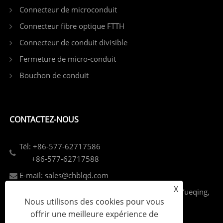
Connecteur de microconduit
Connecteur fibre optique FTTH
Connecteur de conduit divisible
Fermeture de micro-conduit
Bouchon de conduit
CONTACTEZ-NOUS
Tél: +86-577-62717586
+86-577-62717588
E-mail: sales@chblqd.com
X
Add: Zone industrielle de Heao, ville de Liushi, Yueqing,
Nous utilisons des cookies pour vous
Wenzhou, Zhejiang, Chine
offrir une meilleure expérience de
Fax: +86-577-62717585